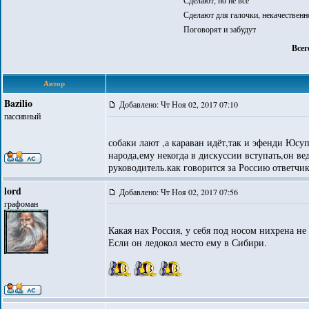
Сделают, но не всё
Сделают для галочки, некачественн
Поговорят и забудут
Всег
Автор
Bazilio
Добавлено: Чт Ноя 02, 2017 07:10
пассивный
собаки лают ,а караван идёт,так и эфенди Юсуп
народа,ему некогда в дискуссии вступать,он в
руководитель.как говорится за Россию ответчи
lord
Добавлено: Чт Ноя 02, 2017 07:56
графоман
Какая нах Россия, у себя под носом нихрена не 
Если он ледокол место ему в Сибири.