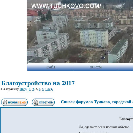
САЙТ
ФОРУМ
Благоустройство на 2017
На страницу
Пред.
1
,
2
,
3
,
4
,
5
След.
Список форумов Тучково, городской
Благоус
Да, сделают всё в полном объеме