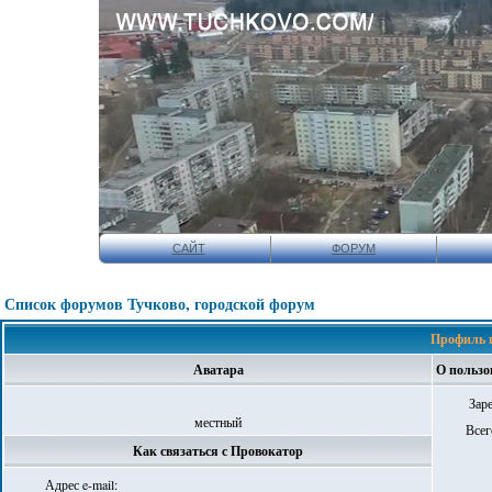
САЙТ
ФОРУМ
Список форумов Тучково, городской форум
Профиль 
Аватара
О пользо
Зар
местный
Всег
Как связаться с Провокатор
Адрес e-mail: