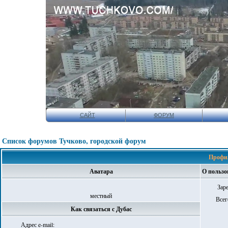
САЙТ
ФОРУМ
Список форумов Тучково, городской форум
Профил
Аватара
О пользо
Зар
местный
Всег
Как связаться с Дубас
Адрес e-mail: