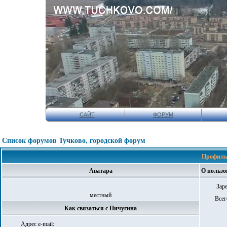
САЙТ
ФОРУМ
Список форумов Тучково, городской форум
Профиль
Аватара
О пользо
Зар
местный
Всег
Как связаться с Пичугина
Адрес e-mail: