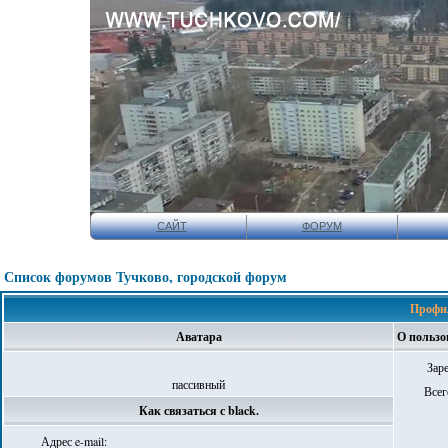
САЙТ
ФОРУМ
Список форумов Тучково, городской форум
Профил
Аватара
О пользов
Зар
пассивный
Всег
Как связаться с black.
Адрес e-mail: