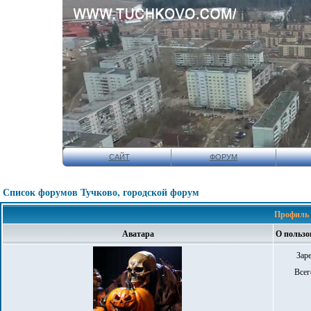
САЙТ
ФОРУМ
Список форумов Тучково, городской форум
Профиль 
Аватара
О пользо
Зар
Всег