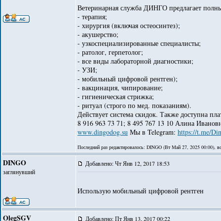
Ветеринарная служба ДИНГО предлагает полный
- терапия;
- хирургия (включая остеосинтез);
- акушерство;
- узкоспециализированные специалисты;
- ратолог, герпетолог;
- все виды лабораторной диагностики;
- УЗИ;
- мобильный цифровой рентген);
- вакцинация, чипирование;
- гигиеническая стрижка;
- ритуал (строго по мед. показаниям).
Действует система скидок. Также доступна пл
8 916 963 73 71; 8 495 767 13 10 Алина Иванов
www.dingodog.su
Мы в Telegram:
https://t.me/D
Последний раз редактировалось: DINGO (Вт Май 27, 2025 00:00), вс
DINGO
Добавлено: Чт Янв 12, 2017 18:53
заглянувший
Использую мобильный цифровой рентген
OlegSGV
Добавлено: Пт Янв 13, 2017 00:22