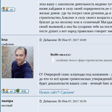
леха вашу с алкснисом деятельность видимо т
иначе,хайдаков в силу своей порядочности,не 
жилых домов ,где ты погрел свои ручонки,да и
строительство,Алкснис в силу своего возраста
бушлат да на лесосеку или в солнечный Магада
своей малковой,а она бы сухарики тебе на пос
посте душит.а вот народ правильно говорит зме
lexa
Добавлено: Вт Ноя 07, 2017 10:09
графоман
Bazilio писал(а):
,особенно твои в сфере строительства жилых
О! Очередной сеанс клоунады под названием - р
да что-то всё кроме громогласных утверждений
будет доказательств ваших слов - вечный бан( 
_________________
Нужен сайт?! Сделаем!
мымра
Добавлено: Вт Ноя 07, 2017 10:30
местный