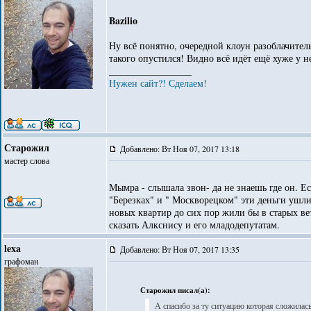
Bazilio
Ну всё понятно, очередной клоун разоблачитель,
такого опустился! Видно всё идёт ещё хуже у н
_________________
Нужен сайт?! Сделаем!
Старожил
Добавлено: Вт Ноя 07, 2017 13:18
мастер слова
Мымра - слышала звон- да не знаешь где он. Е
"Березках" и " Москворецком" эти деньги ушл
новых квартир до сих пор жили бы в старых ве
сказать Алкснису и его младодепутатам.
lexa
Добавлено: Вт Ноя 07, 2017 13:35
графоман
Старожил писал(а):
А спасибо за ту ситуацию которая сложилась