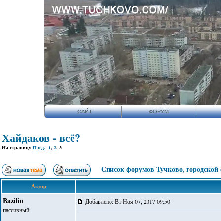
САЙТ
ФОРУМ
Хайдаков - всё?
На страницу
Пред.
1
,
2
,
3
Список форумов Тучково, городской
Автор
Bazilio
Добавлено: Вт Ноя 07, 2017 09:50
пассивный