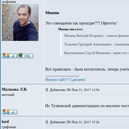
графоман
Мишик
Это совещения так проходят??? Офигеть!
Мишик писал(а):
Милаев Виталий Игоревич - учитель физиче
Толкачев Григорий Анатольевич - зооинжен
Константинов Сергей Иванович - юрист по 
Всё правильно - была воспитатель, теперь учит
_________________
Нужен сайт?! Сделаем!
Малкова Л.В.
Добавлено: Вт Ноя 21, 2017 13:50
местный
Из Тучковской администрации на высокие пост
lord
Добавлено: Вт Ноя 21, 2017 15:26
графоман