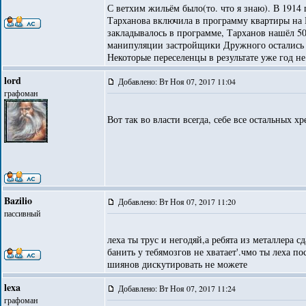
С ветхим жильём было(то. что я знаю). В 1914
Тарханова включила в программу квартиры на Мо
закладывалось в программе, Тарханов нашёл 50
манипуляции застройщики Дружного остались б
Некоторые переселенцы в результате уже год не
lord
Добавлено: Вт Ноя 07, 2017 11:04
графоман
Вот так во власти всегда, себе все остальных хр
Bazilio
Добавлено: Вт Ноя 07, 2017 11:20
пассивный
леха ты трус и негодяй,а ребята из металлера с
банить у тебямозгов не хватает'.чмо ты леха п
шиянов дискутировать не можете
lexa
Добавлено: Вт Ноя 07, 2017 11:24
графоман