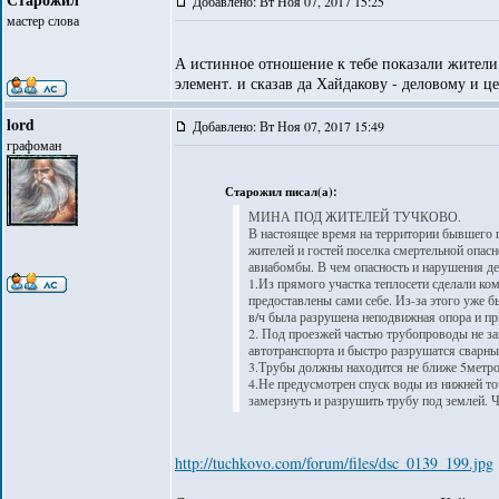
Добавлено: Вт Ноя 07, 2017 15:25
мастер слова
А истинное отношение к тебе показали жители 
элемент. и сказав да Хайдакову - деловому и ц
lord
Добавлено: Вт Ноя 07, 2017 15:49
графоман
Старожил писал(а):
МИНА ПОД ЖИТЕЛЕЙ ТУЧКОВО.
В настоящее время на территории бывшего 
жителей и гостей поселка смертельной опас
авиабомбы. В чем опасность и нарушения д
1.Из прямого участка теплосети сделали ко
предоставлены сами себе. Из-за этого уже бы
в/ч была разрушена неподвижная опора и при 
2. Под проезжей частью трубопроводы не за
автотранспорта и быстро разрушатся сварн
3.Трубы должны находится не ближе 5метро
4.Не предусмотрен спуск воды из нижней то
замерзнуть и разрушить трубу под землей. Ч
http://tuchkovo.com/forum/files/dsc_0139_199.jpg