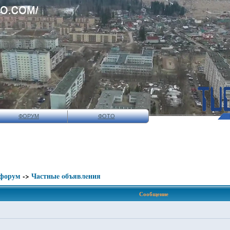
ФОРУМ
ФОТО
 форум
->
Чaстныe oбъявлeния
Сообщение