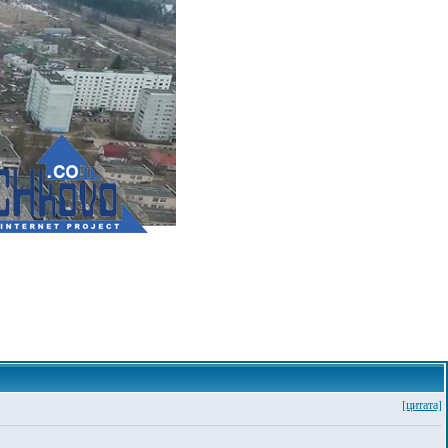
[цитата]