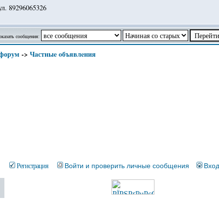
ул. 89296065326
оказать сообщения:
 форум
->
Чaстныe oбъявлeния
Регистрация
Войти и проверить личные сообщения
Вхо