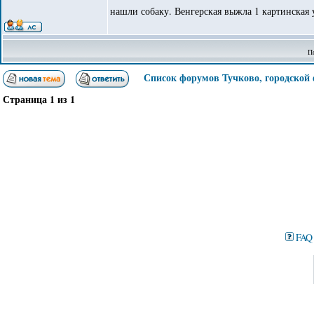
нашли собаку. Венгерская выжла 1 картинская 
П
Список форумов Тучково, городской
Страница
1
из
1
FAQ