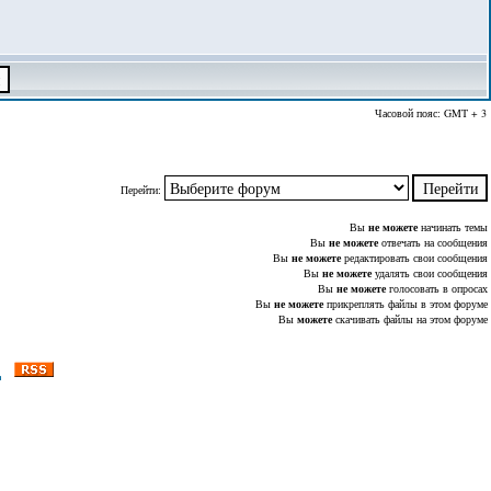
Часовой пояс: GMT + 3
Перейти:
Вы
не можете
начинать темы
Вы
не можете
отвечать на сообщения
Вы
не можете
редактировать свои сообщения
Вы
не можете
удалять свои сообщения
Вы
не можете
голосовать в опросах
Вы
не можете
прикреплять файлы в этом форуме
Вы
можете
скачивать файлы на этом форуме
д