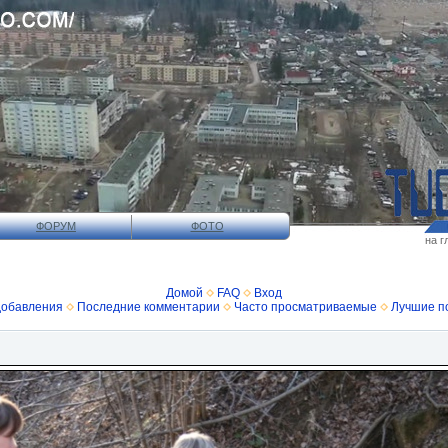
ФОРУМ
ФОТО
на г
Домой
FAQ
Вход
добавления
Последние комментарии
Часто просматриваемые
Лучшие п