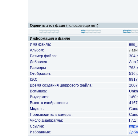
Оценить этот файл
(Голосов ещё нет)
Информация о файле
Имя файла:
img_
Альбом:
Лави
Размер файла:
304 
Добавлен:
Апр 
Размеры:
768 
Отображен:
516 
ISO:
9917
Время создания цифрового файла:
2007
Вспышка:
Unkn
Выдержка:
1/60 
Высота изображения:
4167
Модель:
Cano
Производитель камеры:
Can
Число диафрагмы:
f 7.1
Ссылка:
http
Избранные:
Доба