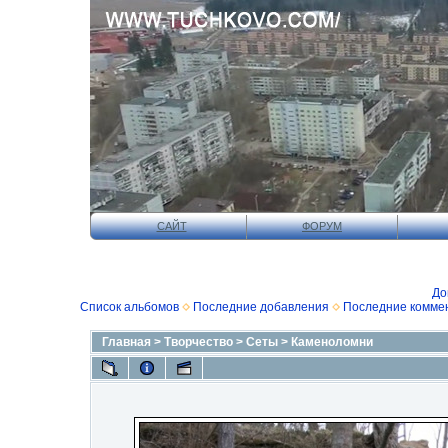
САЙТ
ФОРУМ
До
Список альбомов
Последние добавления
Последние комме
Главная
>
Творчество
>
Сеты
>
Каменоломни