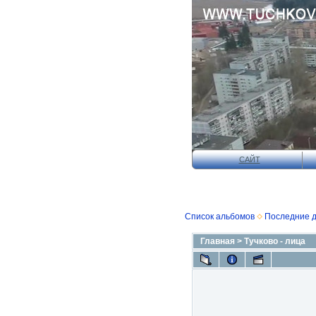
САЙТ
Список альбомов
Последние 
Главная
>
Тучково - лица