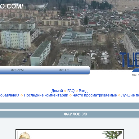
ФОРУМ
ФОТО
на г
Домой
FAQ
Вход
добавления
Последние комментарии
Часто просматриваемые
Лучшие п
ФАЙЛОВ 3/8