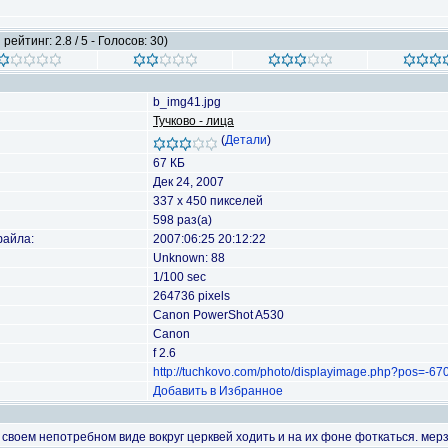
рейтинг: 2.8 / 5 - Голосов: 30)
b_img41.jpg
Тучково - лица
(
Детали
)
67 КБ
Дек 24, 2007
337 x 450 пикселей
598 раз(а)
файла:
2007:06:25 20:12:22
Unknown: 88
1/100 sec
264736 pixels
Canon PowerShot A530
Canon
f 2.6
http://tuchkovo.com/photo/displayimage.php?pos=-67
Добавить в Избранное
 своем непотребном виде вокруг церквей ходить и на их фоне фоткаться. мерз