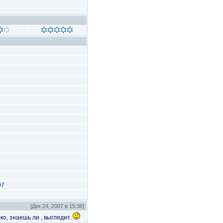
07
[Дек 24, 2007 в 15:36]
ко, знаешь ли , выглядит.