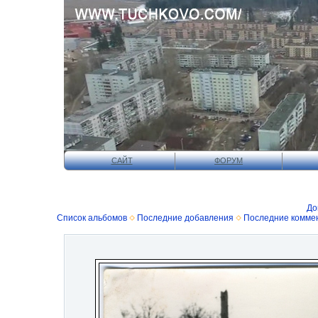
САЙТ
ФОРУМ
До
Список альбомов
Последние добавления
Последние комме