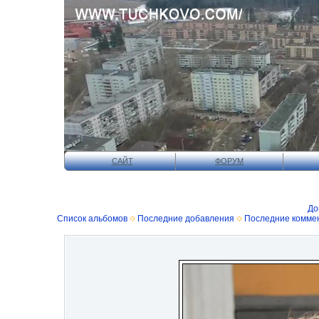
САЙТ
ФОРУМ
До
Список альбомов
Последние добавления
Последние комме