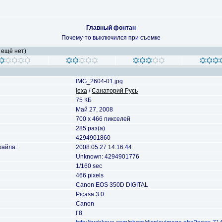
Главный фонтан
Почему-то выключился при съемке
 ещё нет)
IMG_2604-01.jpg
lexa
/
Санаторий Русь
75 КБ
Май 27, 2008
700 x 466 пикселей
285 раз(а)
4294901860
файла:
2008:05:27 14:16:44
Unknown: 4294901776
1/160 sec
466 pixels
Canon EOS 350D DIGITAL
Picasa 3.0
Canon
f 8