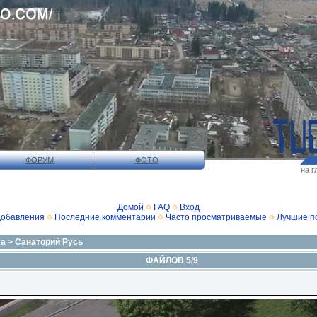
ФОРУМ
ФОТО
на г
Домой
FAQ
Вход
добавления
Последние комментарии
Часто просматриваемые
Лучшие п
xa
>
Санаторий Русь
ФАЙЛОВ 5/9