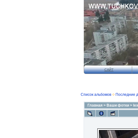
САЙТ
Список альбомов
Последние 
Главная
>
Ваши фотки
>
le