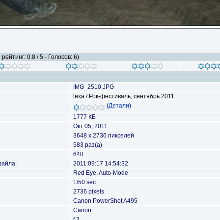
рейтинг: 0.8 / 5 - Голосов: 6)
IMG_2510.JPG
lexa
/
Рок-фестиваль, сентябрь 2011
(
Детали
)
1777 КБ
Окт 05, 2011
3648 x 2736 пикселей
583 раз(а)
640
файла:
2011:09:17 14:54:32
Red Eye, Auto-Mode
1/50 sec
2736 pixels
Canon PowerShot A495
Canon
f 3