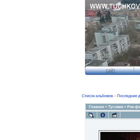
САЙТ
Список альбомов
Последние 
Главная
>
Тусовки
>
Рок-фе