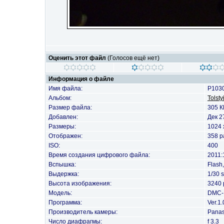
Оценить этот файл
(Голосов ещё нет)
Информация о файле
Имя файла:
P103
Альбом:
Tolsty
Размер файла:
305 К
Добавлен:
Дек 2
Размеры:
1024 
Отображен:
358 р
ISO:
400
Время создания цифрового файла:
2011:
Вспышка:
Flash
Выдержка:
1/30 
Высота изображения:
3240 
Модель:
DMC-
Программа:
Ver.1.
Производитель камеры:
Panas
Число диафрагмы:
f 3.3