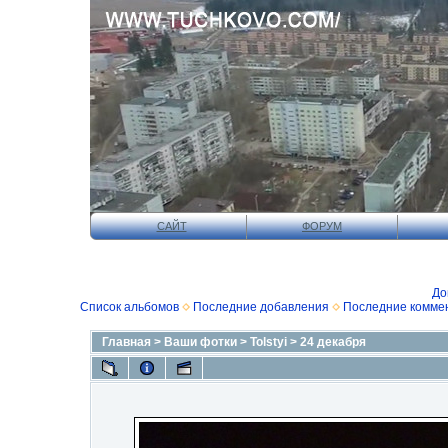
САЙТ
ФОРУМ
До
Список альбомов
Последние добавления
Последние комме
Главная
>
Ваши фотки
>
Tolstyi
>
24 декабря