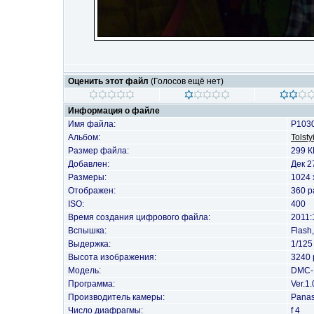
Оценить этот файл
(Голосов ещё нет)
Информация о файле
Имя файла:
P103
Альбом:
Tolsty
Размер файла:
299 К
Добавлен:
Дек 2
Размеры:
1024 
Отображен:
360 р
ISO:
400
Время создания цифрового файла:
2011:
Вспышка:
Flash
Выдержка:
1/125
Высота изображения:
3240 
Модель:
DMC-
Программа:
Ver.1.
Производитель камеры:
Panas
Число диафрагмы:
f 4