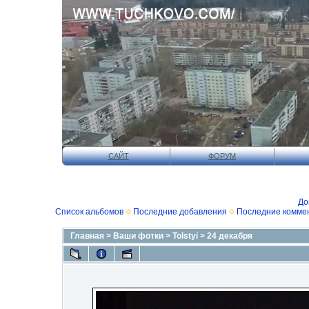
САЙТ
ФОРУМ
До
Список альбомов
Последние добавления
Последние комме
Главная
>
Ваши фотки
>
Tolstyi
>
24 декабря