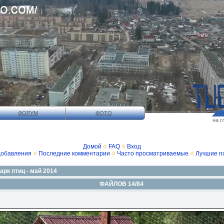
ФОРУМ
ФОТО
на г
Домой
FAQ
Вход
добавления
Последние комментарии
Часто просматриваемые
Лучшие п
арк птиц - май 2014
ФАЙЛОВ 14/84