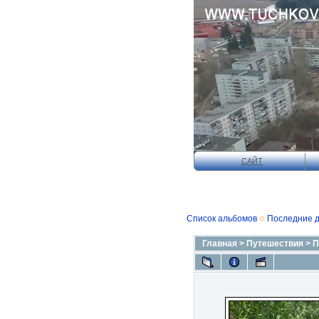
САЙТ
Список альбомов
Последние 
Главная
>
Путешествия
>
П