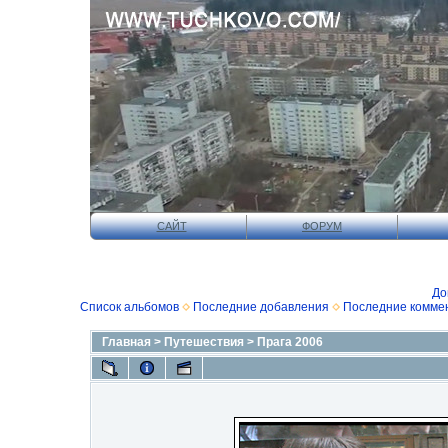
САЙТ
ФОРУМ
До
Список альбомов
Последние добавления
Последние комме
Главная
>
Путешествия
>
Прага 2006