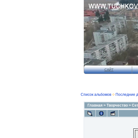
САЙТ
Список альбомов
Последние 
Главная
>
Творчество
>
Се