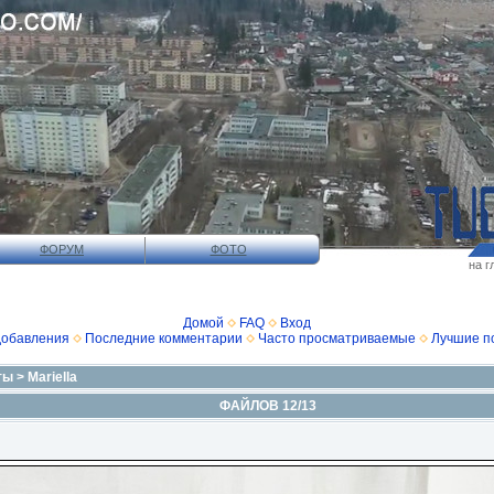
ФОРУМ
ФОТО
на г
Домой
FAQ
Вход
добавления
Последние комментарии
Часто просматриваемые
Лучшие п
ты
>
Mariella
ФАЙЛОВ 12/13