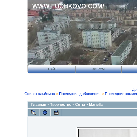
САЙТ
ФОРУМ
До
Список альбомов
Последние добавления
Последние комме
Главная
>
Творчество
>
Сеты
>
Mariella