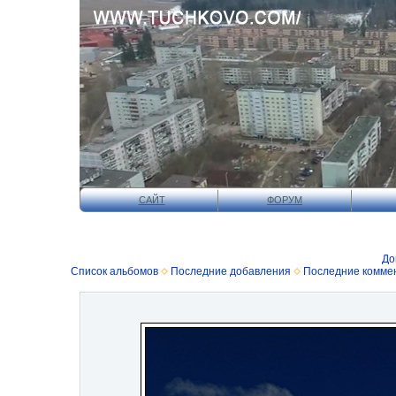
САЙТ
ФОРУМ
До
Список альбомов
Последние добавления
Последние комме