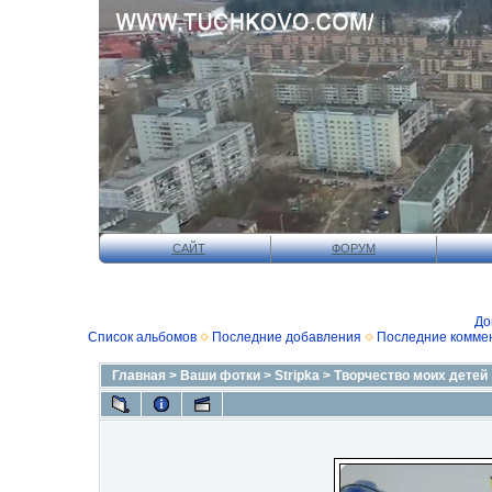
САЙТ
ФОРУМ
До
Список альбомов
Последние добавления
Последние комме
Главная
>
Ваши фотки
>
Stripka
>
Творчество моих детей