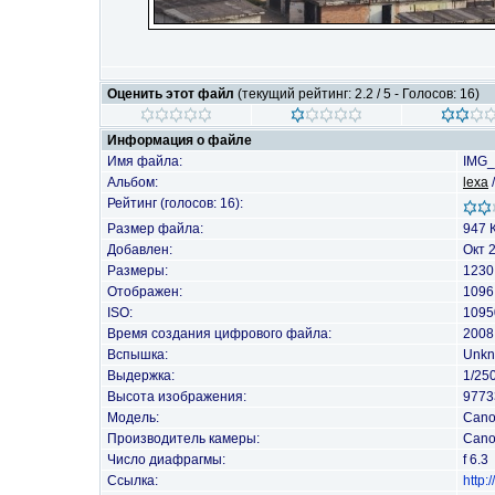
Оценить этот файл
(текущий рейтинг: 2.2 / 5 - Голосов: 16)
Информация о файле
Имя файла:
IMG_
Альбом:
lexa
Рейтинг (голосов: 16):
Размер файла:
947 
Добавлен:
Окт 
Размеры:
1230
Отображен:
1096
ISO:
1095
Время создания цифрового файла:
2008
Вспышка:
Unkn
Выдержка:
1/25
Высота изображения:
9773
Модель:
Cano
Производитель камеры:
Can
Число диафрагмы:
f 6.3
Ссылка:
http