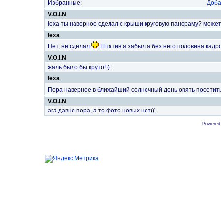
Избранные:
Доба
V.O.I.N
lexa ты наверное сделал с крыши круговую панораму? може
lexa
Нет, не сделал
Штатив я забыл а без него половина кадро
V.O.I.N
жаль было бы круто! ((
lexa
Пора наверное в ближайший солнечный день опять посетит
V.O.I.N
ага давно пора, а то фото новых нет((
Powered