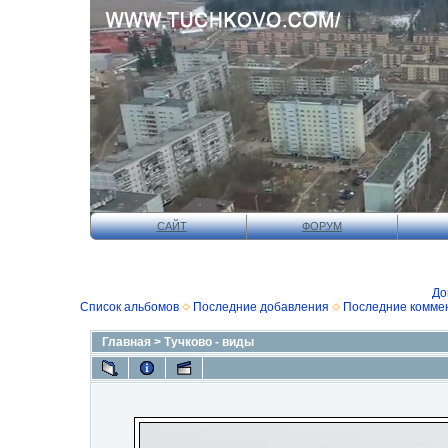
САЙТ
ФОРУМ
До
Список альбомов
Последние добавления
Последние комме
Главная
>
Тучково - виды