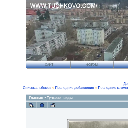
САЙТ
ФОРУМ
До
Список альбомов
Последние добавления
Последние комме
Главная
>
Тучково - виды