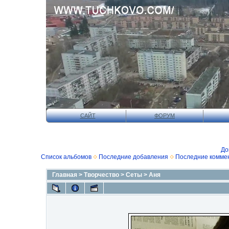
САЙТ
ФОРУМ
До
Список альбомов
Последние добавления
Последние комме
Главная
>
Творчество
>
Сеты
>
Аня