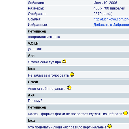
Добавлен:
Июль 10, 2006
Размеры:
466 x 700 пикселей
Отображен:
2370 раз(а)
Ссылка:
http://tuchkovo.com/p
Избранные:
Добавить в Избранн
Летописец
панраилась вот эта
V.O.I.N
ух..... как
Аня
Я тоже себе тут нра
lexa
Не забываем голосовать
Crash
Анютка тебя не узнать.
Аня
Почему?
Летописец
жалко... формат фотки не позволяет сделать из неё валп
lexa
Что поделать - люди как правило вертикальные