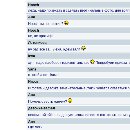
Hooch
леха, надо приехать и сделать вертикальные фото, для волп
Аня
Hooch ты не против?
Hooch
не, не протиф!
Летописец
ну рас все за... Лёха, ждём валп
lexa
хуч - надо наоборот горизонтальные
Попробуем приехать
Vans
отстой а не тёлка !
Игрок
И фотка и девочка замечательные, так и хочется оказаться р
Аня
Помочь съесть маечку?
девочка-вафел
непомогай ей! не надо,пусть сама ее ест. я вот только не мог
Аня
Где мог?