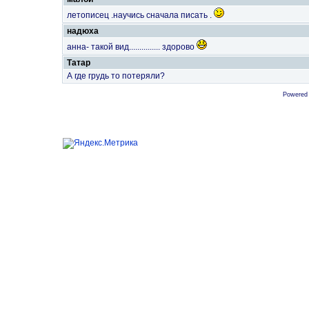
летописец .научись сначала писать .
надюха
анна- такой вид............... здорово
Татар
А где грудь то потеряли?
Powered