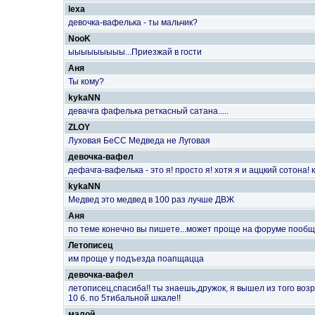
lexa
девочка-вафелька - ты мальчик?
NooK
ыыыыыыыыы...Приезжай в гости
Аня
Ты кому?
kykaNN
девачга фафелька реткасный сатана.....
ZLOY
Луховая БеСС Медведа не Луговая
девочка-вафел
дефачга-вафелька - это я! просто я! хотя я и аццкий сотона! к
kykaNN
Медвед это медвед в 100 раз лучше ДВЖ
Аня
по теме конечно вы пишете...может проще на форуме пообщ
Летописец
им проще у подъезда поапщацца
девочка-вафел
летописец,спасиба!! ты знаешь,дружок, я вышел из того воз
10 б. по 5тибальной шкале!!
малой