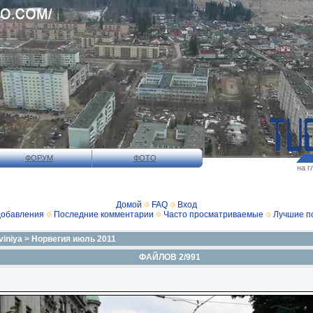
ФОРУМ
ФОТО
на г
Домой
FAQ
Вход
добавления
Последние комментарии
Часто просматриваемые
Лучшие п
viniya
>
Норвегия июль 2011
ФАЙЛОВ 2/991