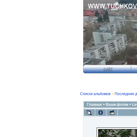
САЙТ
Список альбомов
Последние 
Главная
>
Ваши фотки
>
La