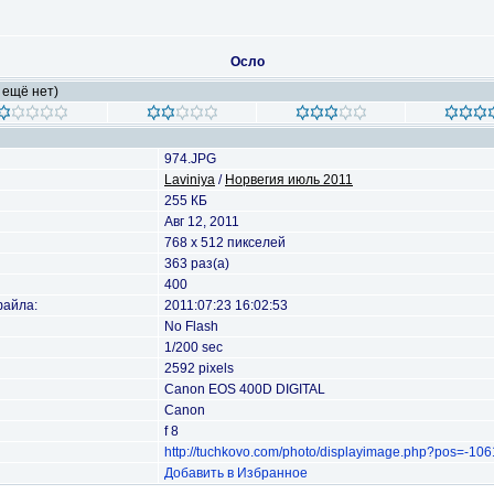
Осло
 ещё нет)
974.JPG
Laviniya
/
Норвегия июль 2011
255 КБ
Авг 12, 2011
768 x 512 пикселей
363 раз(а)
400
файла:
2011:07:23 16:02:53
No Flash
1/200 sec
2592 pixels
Canon EOS 400D DIGITAL
Canon
f 8
http://tuchkovo.com/photo/displayimage.php?pos=-10
Добавить в Избранное