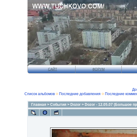
САЙТ
ФОРУМ
До
Список альбомов
Последние добавления
Последние комме
Главная
>
События
>
Dozor
>
Dozor - 12.05.07 (Большое п