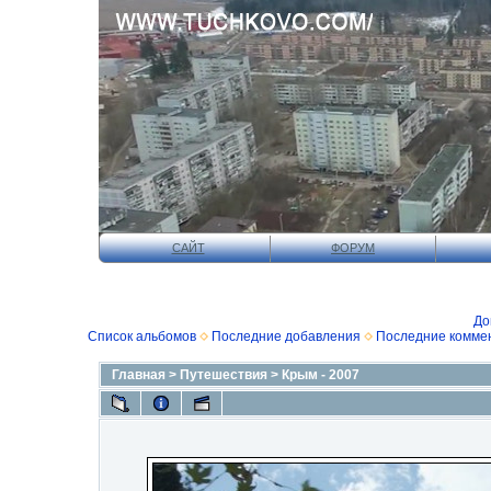
САЙТ
ФОРУМ
До
Список альбомов
Последние добавления
Последние комме
Главная
>
Путешествия
>
Крым - 2007