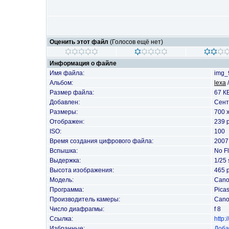
Оценить этот файл
(Голосов ещё нет)
Информация о файле
Имя файла:
img_
Альбом:
lexa
Размер файла:
67 К
Добавлен:
Сент
Размеры:
700 
Отображен:
239 
ISO:
100
Время создания цифрового файла:
2007
Вспышка:
No F
Выдержка:
1/25 
Высота изображения:
465 p
Модель:
Cano
Программа:
Picas
Производитель камеры:
Can
Число диафрагмы:
f 8
Ссылка:
http
Избранные:
Доба