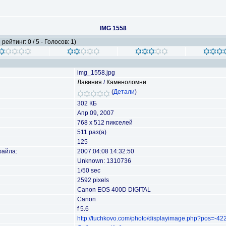
IMG 1558
рейтинг: 0 / 5 - Голосов: 1)
img_1558.jpg
Лавиния
/
Каменоломни
(
Детали
)
302 КБ
Апр 09, 2007
768 x 512 пикселей
511 раз(а)
125
файла:
2007:04:08 14:32:50
Unknown: 1310736
1/50 sec
2592 pixels
Canon EOS 400D DIGITAL
Canon
f 5.6
http://tuchkovo.com/photo/displayimage.php?pos=-42