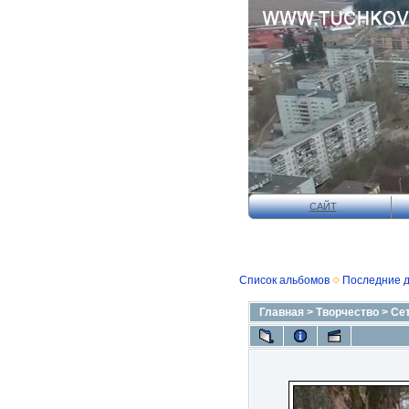
САЙТ
Список альбомов
Последние 
Главная
>
Творчество
>
Се