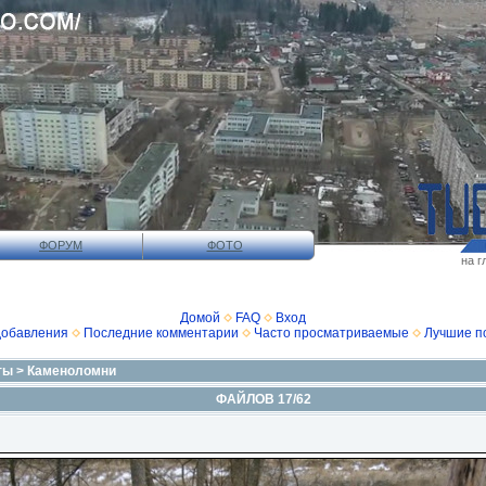
ФОРУМ
ФОТО
на г
Домой
FAQ
Вход
добавления
Последние комментарии
Часто просматриваемые
Лучшие п
ты
>
Каменоломни
ФАЙЛОВ 17/62