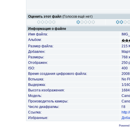
Оценить этот файл
(Голосов ещё нет)
Информация о файле
Имя файла:
IMG_
Альбом:
��
Размер файла:
215 
Добавлен:
Март
Размеры:
768 
Отображен:
250 
ISO:
400
Время создания цифрового файла:
2008
Вспышка:
No F
Выдержка:
1/16
Высота изображения:
1684
Модель:
Cano
Производитель камеры:
Can
Число диафрагмы:
f 8
Ссылка:
http
Избранные:
Доба
Powered