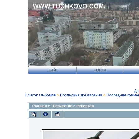
САЙТ
ФОРУМ
До
Список альбомов
Последние добавления
Последние комме
Главная
>
Творчество
>
Репортаж