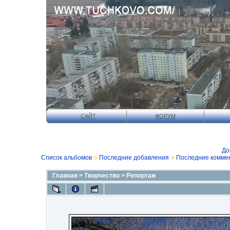
САЙТ
ФОРУМ
До
Список альбомов
Последние добавления
Последние комме
Главная
>
Творчество
>
Репортаж