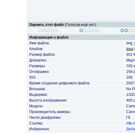
Оценить этот файл
(Голосов ещё нет)
Информация о файле
Имя файла:
img_
Альбом:
lexa
Размер файла:
302 
Добавлен:
Март
Размеры:
700 
Отображен:
258 
ISO:
200
Время создания цифрового файла:
2007
Вспышка:
No F
Выдержка:
1/32
Высота изображения:
465 p
Модель:
Cano
Производитель камеры:
Can
Число диафрагмы:
f 8
Ссылка:
http
Избранные:
Доба