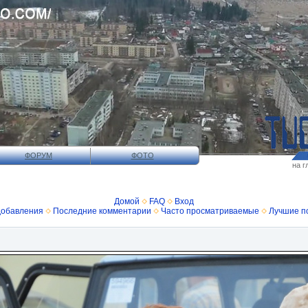
ФОРУМ
ФОТО
на г
Домой
FAQ
Вход
добавления
Последние комментарии
Часто просматриваемые
Лучшие п