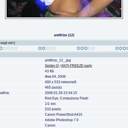
antifrize (12)
 ещё нет)
antifrize_12_.jpg
Spider-D
/
ANTI-FREEZE party
43 КБ
Фев 04, 2006
400 x 533 пикселей
465 раз(а)
файла:
2006:01:28 23:34:15
Red Eye, Compulsory Flash
1/1 sec
533 pixels
Canon PowerShot A410
Adobe Photoshop 7.0
Canon