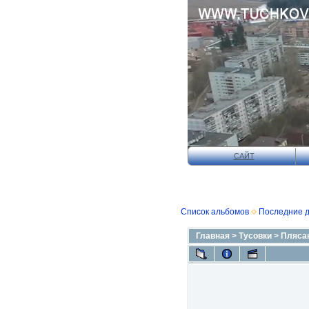
САЙТ
Список альбомов
Последние 
Главная
>
Тусовки
>
Пляса