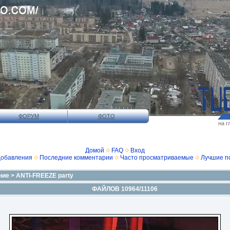
ФОРУМ
ФОТО
на г
Домой
FAQ
Вход
добавления
Последние комментарии
Часто просматриваемые
Лучшие п
ние
>
ANTI-FREEZE party
ФАЙЛОВ 10964/11106