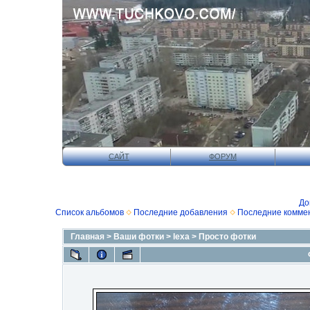
САЙТ
ФОРУМ
До
Список альбомов
Последние добавления
Последние комме
Главная
>
Ваши фотки
>
lexa
>
Просто фотки