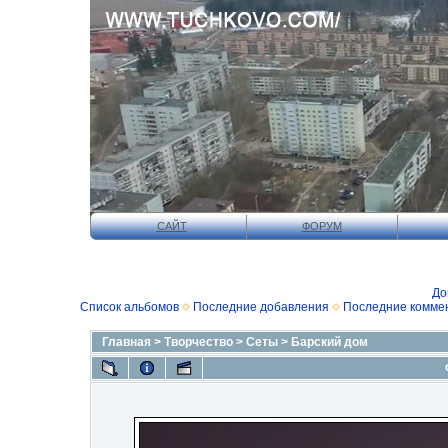
САЙТ
ФОРУМ
До
Список альбомов
Последние добавления
Последние комме
Главная
>
Творчество
>
Сеты
>
Барский дом