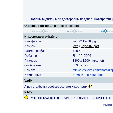
Колоны видимо были достороены позднее. Фотография р
Оценить этот файл
(Голосов ещё нет)
Информация о файле
Имя файла:
img_0119-18.jpg
Альбом:
lexa
/
Барский дом
Размер файла:
718 КБ
Добавлен:
Янв 15, 2006
Размеры:
1800 x 1200 пикселей
Отображен:
553 раз(а)
Ссылка:
http://tuchkovo.com/photo/d
Избранные:
Добавить в Избранное
Vadix
А вот эта фотка вообще вселяет ужас прям
KATY
ТУЧКОВСКАЯ ДОСТОПРИМЕЧАТЕЛЬНОСТЬ-НИЧЕГО НЕ С
Powered