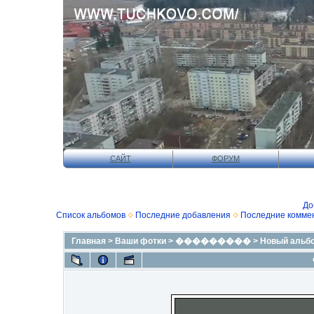
САЙТ
ФОРУМ
До
Список альбомов
Последние добавления
Последние комме
Главная
>
Ваши фотки
>
���������
>
Новый альб