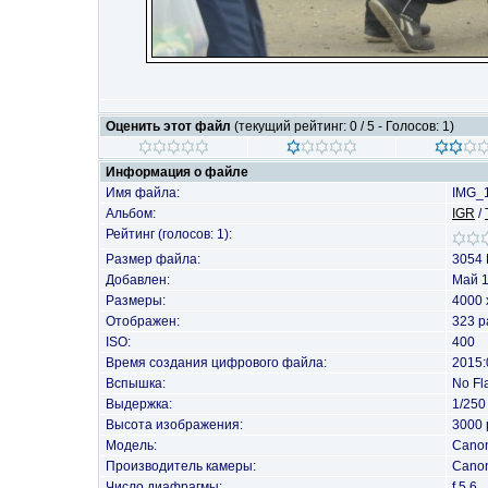
Оценить этот файл
(текущий рейтинг: 0 / 5 - Голосов: 1)
Информация о файле
Имя файла:
IMG_
Альбом:
IGR
/
Рейтинг (голосов: 1):
Размер файла:
3054 
Добавлен:
Май 1
Размеры:
4000 
Отображен:
323 р
ISO:
400
Время создания цифрового файла:
2015:
Вспышка:
No Fl
Выдержка:
1/250
Высота изображения:
3000 
Модель:
Cano
Производитель камеры:
Cano
Число диафрагмы:
f 5.6