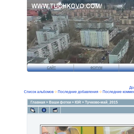
САЙТ
ФОРУМ
До
Список альбомов
Последние добавления
Последние комме
Главная
>
Ваши фотки
>
IGR
>
Тучково-май_2015