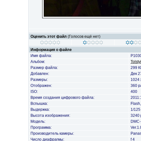
Оценить этот файл
(Голосов ещё нет)
Информация о файле
Имя файла:
P103
Альбом:
Tolsty
Размер файла:
299 К
Добавлен:
Дек 2
Размеры:
1024 
Отображен:
360 р
ISO:
400
Время создания цифрового файла:
2011:
Вспышка:
Flash
Выдержка:
1/125
Высота изображения:
3240 
Модель:
DMC-
Программа:
Ver.1.
Производитель камеры:
Panas
Число диафрагмы:
f 4