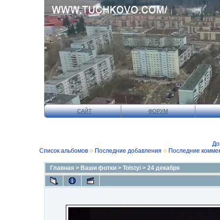
САЙТ
ФОРУМ
До
Список альбомов
Последние добавления
Последние комме
Главная
>
Ваши фотки
>
Tolstyi
>
24 декабря