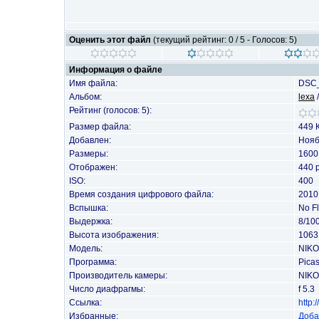
Оценить этот файл
(текущий рейтинг: 0 / 5 - Голосов: 5)
Информация о файле
Имя файла:
DSC_
Альбом:
lexa
Рейтинг (голосов: 5):
Размер файла:
449 
Добавлен:
Нояб
Размеры:
1600
Отображен:
440 
ISO:
400
Время создания цифрового файла:
2010
Вспышка:
No F
Выдержка:
8/10
Высота изображения:
1063 
Модель:
NIKO
Программа:
Picas
Производитель камеры:
NIK
Число диафрагмы:
f 5.3
Ссылка:
http
Избранные:
Доба