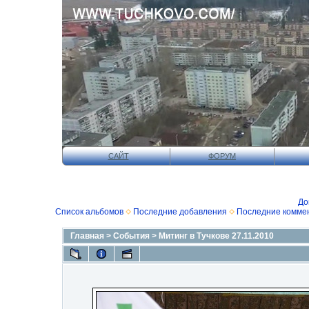
САЙТ
ФОРУМ
До
Список альбомов
Последние добавления
Последние комме
Главная
>
События
>
Митинг в Тучкове 27.11.2010