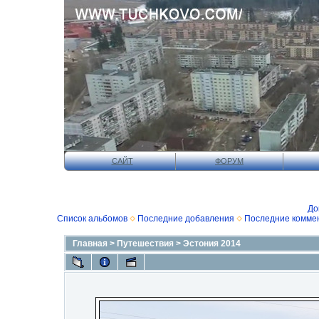
САЙТ
ФОРУМ
До
Список альбомов
Последние добавления
Последние комме
Главная
>
Путешествия
>
Эстония 2014