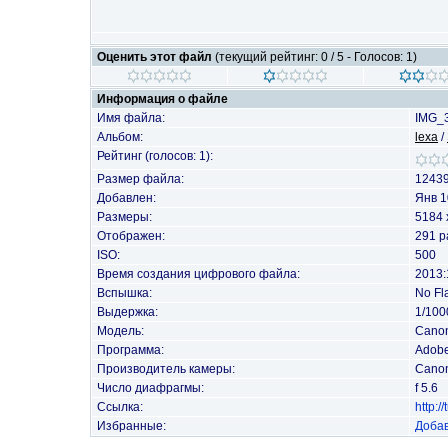
Оценить этот файл
(текущий рейтинг: 0 / 5 - Голосов: 1)
Информация о файле
Имя файла:
IMG_3
Альбом:
lexa
/
Рейтинг (голосов: 1):
Размер файла:
1243
Добавлен:
Янв 1
Размеры:
5184 
Отображен:
291 р
ISO:
500
Время создания цифрового файла:
2013:
Вспышка:
No Fl
Выдержка:
1/100
Модель:
Cano
Программа:
Adobe
Производитель камеры:
Cano
Число диафрагмы:
f 5.6
Ссылка:
http:
Избранные:
Добав