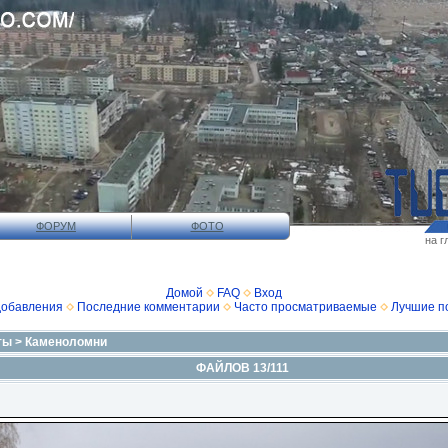
ФОРУМ
ФОТО
на г
Домой
FAQ
Вход
добавления
Последние комментарии
Часто просматриваемые
Лучшие п
ты
>
Каменоломни
ФАЙЛОВ 13/111