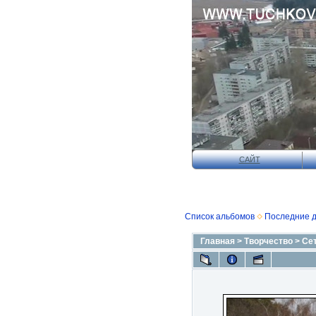
САЙТ
Список альбомов
Последние 
Главная
>
Творчество
>
Се