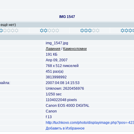
IMG 1547
 ещё нет)
img_1547.jpg
Лавиния
/
Каменоломни
191 КБ
Апр 09, 2007
768 x 512 пикселей
451 раз(а)
3813998992
файла:
2007:04:08 14:15:53
Unknown: 2620456976
1/250 sec
1104022048 pixels
Canon EOS 400D DIGITAL
Canon
f 13
http://tuchkovo.com/photo/displayimage.php?pos=-42
Добавить в Избранное