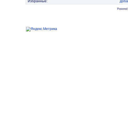
Избранные:
Доба
Powered