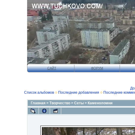
САЙТ
ФОРУМ
До
Список альбомов
Последние добавления
Последние комме
Главная
>
Творчество
>
Сеты
>
Каменоломни