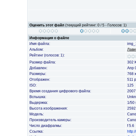
Оценить этот файл
(текущий рейтинг: 0 / 5 - Голосов: 1)
Информация о файле
Имя файла:
img_
Альбом:
Лави
Рейтинг (голосов: 1):
Размер файла:
302 
Добавлен:
Апр 
Размеры:
768 
Отображен:
511 р
ISO:
125
Время создания цифрового файла:
2007
Вспышка:
Unkn
Выдержка:
1/50 
Высота изображения:
2592 
Модель:
Cano
Производитель камеры:
Can
Число диафрагмы:
f 5.6
Ссылка:
http