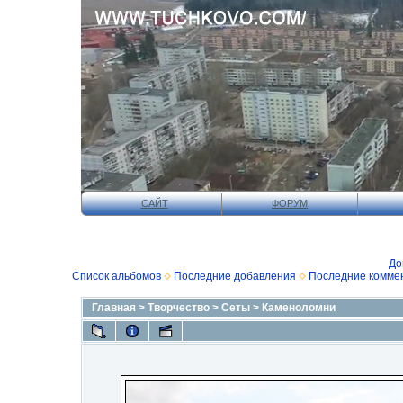
САЙТ
ФОРУМ
До
Список альбомов
Последние добавления
Последние комме
Главная
>
Творчество
>
Сеты
>
Каменоломни