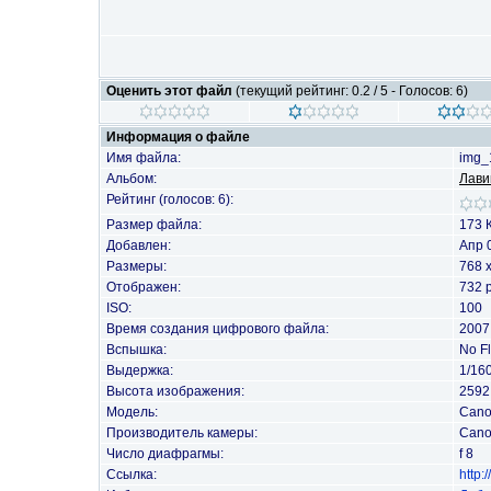
Оценить этот файл
(текущий рейтинг: 0.2 / 5 - Голосов: 6)
Информация о файле
Имя файла:
img_
Альбом:
Лави
Рейтинг (голосов: 6):
Размер файла:
173 
Добавлен:
Апр 
Размеры:
768 
Отображен:
732 
ISO:
100
Время создания цифрового файла:
2007
Вспышка:
No F
Выдержка:
1/16
Высота изображения:
2592 
Модель:
Cano
Производитель камеры:
Can
Число диафрагмы:
f 8
Ссылка:
http