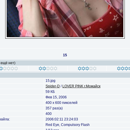
15
 ещё нет)
15.jpg
Spider-D
/
LOVER PINK г.Можайск
59 КБ
Фев 15, 2006
400 x 600 пикселей
357 раз(а)
400
файла:
2006:02:11 23:24:03
Red Eye, Compulsory Flash