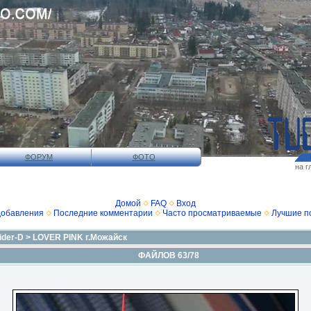
ФОРУМ
ФОТО
на г
Домой
FAQ
Вход
добавления
Последние комментарии
Часто просматриваемые
Лучшие п
ider-D
>
LOVER PINK г.Можайск
ФАЙЛОВ 63/78