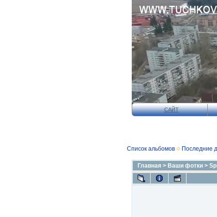
САЙТ
Список альбомов
Последние 
Главная
>
Ваши фотки
>
Sp