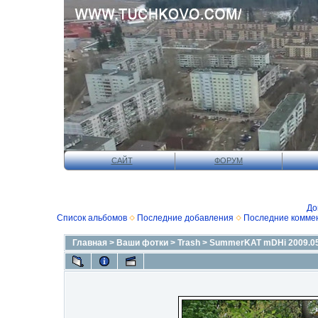
САЙТ
ФОРУМ
До
Список альбомов
Последние добавления
Последние комме
Главная
>
Ваши фотки
>
Trash
>
SummerKAT mDHi 2009.05