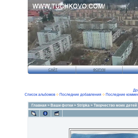
САЙТ
ФОРУМ
До
Список альбомов
Последние добавления
Последние комме
Главная
>
Ваши фотки
>
Stripka
>
Творчество моих детей