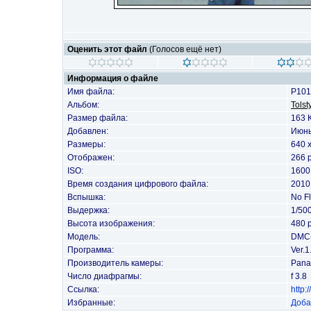
Оценить этот файл
(Голосов ещё нет)
Информация о файле
Имя файла:
P101
Альбом:
Tolst
Размер файла:
163 
Добавлен:
Июнь
Размеры:
640 
Отображен:
266 
ISO:
1600
Время создания цифрового файла:
2010
Вспышка:
No F
Выдержка:
1/50
Высота изображения:
480 p
Модель:
DMC
Программа:
Ver.1
Производитель камеры:
Pana
Число диафрагмы:
f 3.8
Ссылка:
http
Избранные:
Доба