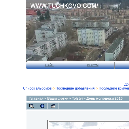
САЙТ
ФОРУМ
До
Список альбомов
Последние добавления
Последние комме
Главная
>
Ваши фотки
>
Tolstyi
>
День молодёжи 2010