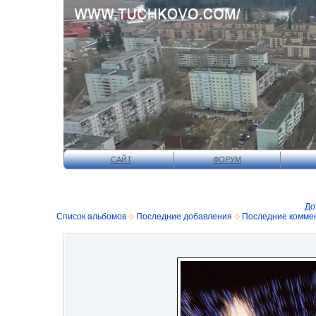
САЙТ
ФОРУМ
До
Список альбомов
Последние добавления
Последние комме